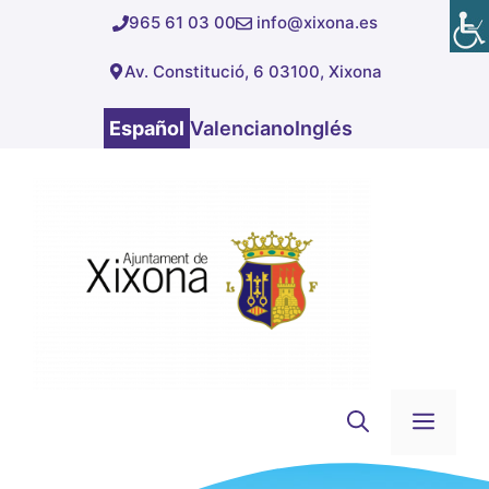
Saltar
965 61 03 00
info@xixona.es
al
Av. Constitució, 6 03100, Xixona
contenido
Español
Valenciano
Inglés
Men