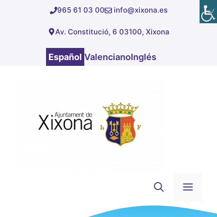
Saltar
965 61 03 00
info@xixona.es
al
Av. Constitució, 6 03100, Xixona
contenido
Español
Valenciano
Inglés
Men