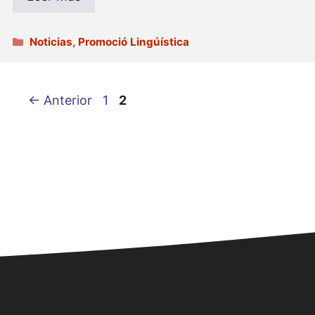
Categorías
Noticias
,
Promoció Lingúística
Página
Página
←
Anterior
1
2