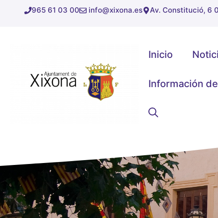
Saltar
965 61 03 00
info@xixona.es
Av. Constitució, 6
al
contenido
Inicio
Notic
Información de