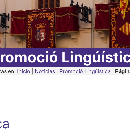
romoció Lingúísti
tás en:
Inicio
|
Noticias
|
Promoció Lingúística
|
Págin
ca