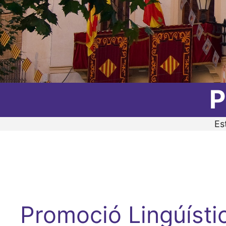
P
Es
Promoció Lingúísti