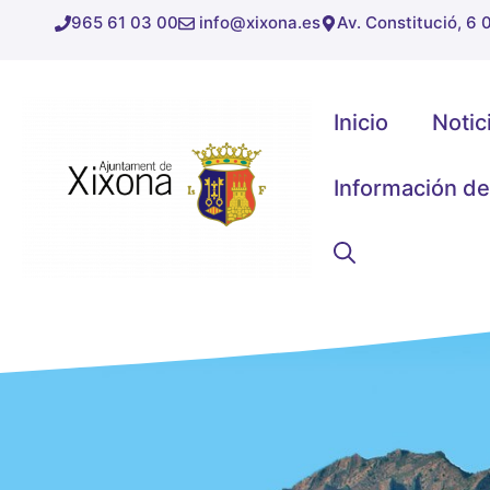
Saltar
965 61 03 00
info@xixona.es
Av. Constitució, 6
al
contenido
Inicio
Notic
Información de