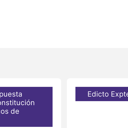
puesta
Edicto Expt
onstitución
cos de