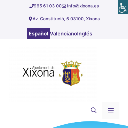
Saltar
965 61 03 00
info@xixona.es
al
Av. Constitució, 6 03100, Xixona
contenido
Español
Valenciano
Inglés
Men