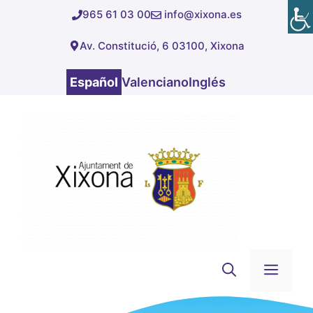
Saltar
965 61 03 00
info@xixona.es
al
Av. Constitució, 6 03100, Xixona
contenido
Español
Valenciano
Inglés
Men