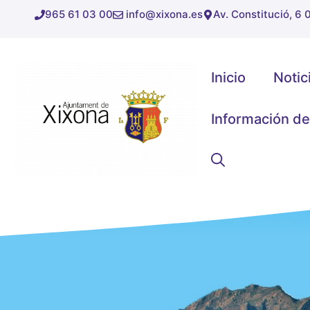
Saltar
965 61 03 00
info@xixona.es
Av. Constitució, 6
al
contenido
Inicio
Notic
Información de