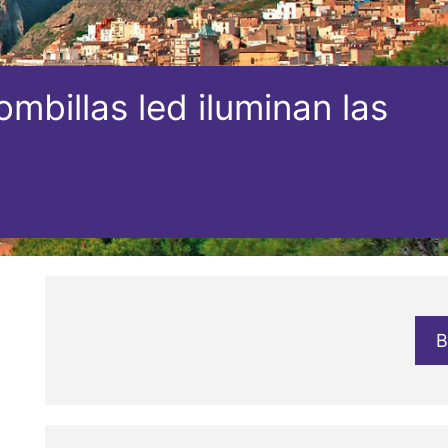
mbillas led iluminan las
B