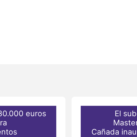
 30.000 euros
El su
ra
Master
entos
Cañada inaug