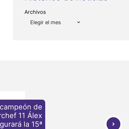
Archivos
bcampeón de
chef 11 Álex
urará la 15ª