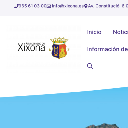
Saltar
965 61 03 00
info@xixona.es
Av. Constitució, 6
al
contenido
Inicio
Notic
Información de