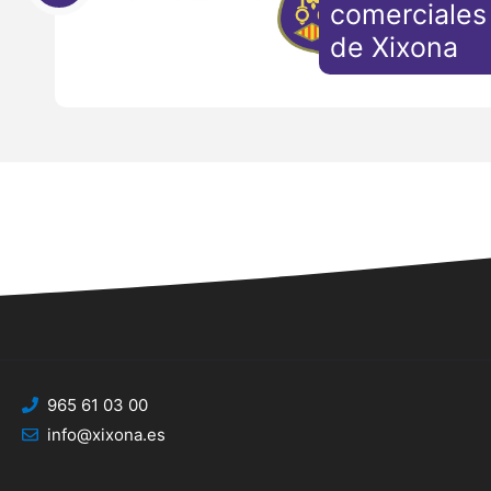
comerciales 
de Xixona
965 61 03 00
info@xixona.es