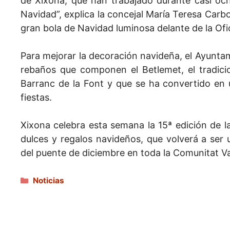
de Xixona, que han trabajado durante casi och
Navidad”, explica la concejal María Teresa Carbo
gran bola de Navidad luminosa delante de la Ofici
Para mejorar la decoración navideña, el Ayunta
rebaños que componen el Betlemet, el tradicio
Barranc de la Font y que se ha convertido en u
fiestas.
Xixona celebra esta semana la 15ª edición de l
dulces y regalos navideños, que volverá a ser 
del puente de diciembre en toda la Comunitat V
Categorías
Noticias