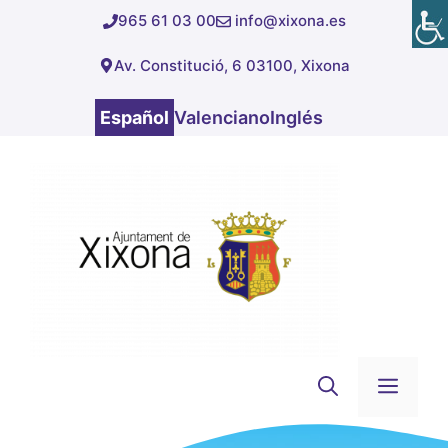
Saltar
965 61 03 00
info@xixona.es
al
Av. Constitució, 6 03100, Xixona
contenido
Español
Valenciano
Inglés
Men