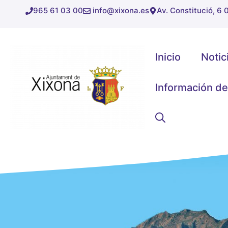
Saltar
965 61 03 00
info@xixona.es
Av. Constitució, 6
al
contenido
Inicio
Notic
Información de