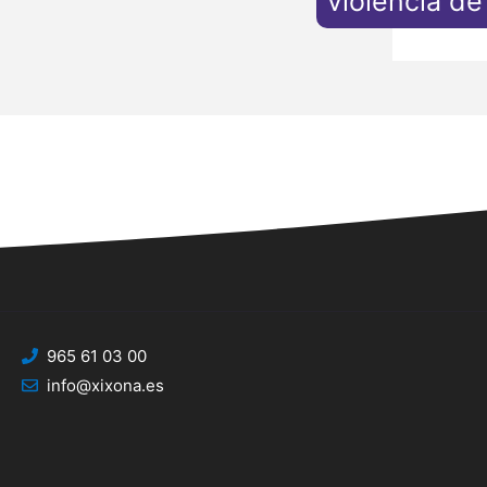
violencia d
965 61 03 00
info@xixona.es