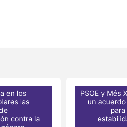
a en los
PSOE y Més X
lares las
un acuerdo
 de
para 
ón contra la
estabili