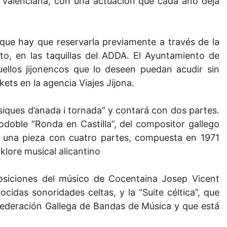
 Valenciana, con una actuación que cada año deja
que hay que reservarla previamente a través de la
o, en las taquillas del ADDA. El Ayuntamiento de
llos jijonencos que lo deseen puedan acudir sin
ets en la agencia Viajes Jijona.
úsiques d’anada i tornada” y contará con dos partes.
odoble “Ronda en Castilla”, del compositor gallego
”, una pieza con cuatro partes, compuesta en 1971
lklore musical alicantino
osiciones del músico de Cocentaina Josep Vicent
cidas sonoridades celtas, y la “Suite céltica”, que
ederación Gallega de Bandas de Música y que está