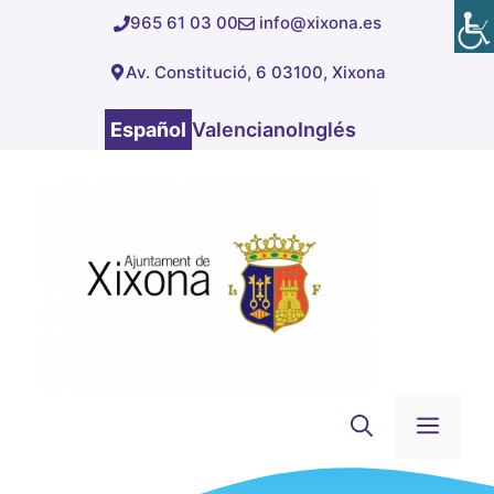
Saltar
965 61 03 00
info@xixona.es
al
Av. Constitució, 6 03100, Xixona
contenido
Español
Valenciano
Inglés
Men