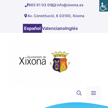
Saltar
965 61 03 00
info@xixona.es
al
Av. Constitució, 6 03100, Xixona
contenido
Español
Valenciano
Inglés
Men