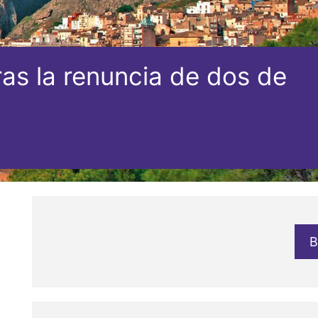
ras la renuncia de dos de
B