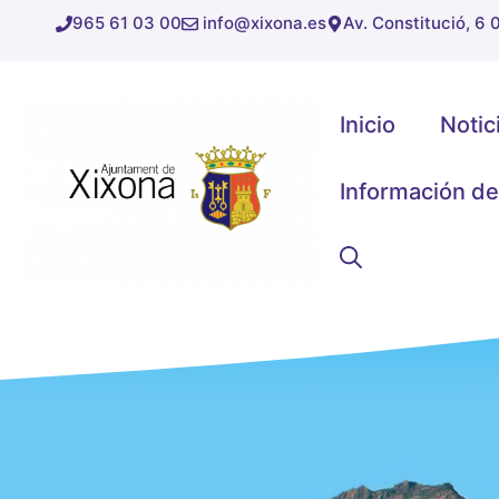
Saltar
965 61 03 00
info@xixona.es
Av. Constitució, 6
al
contenido
Inicio
Notic
Información de