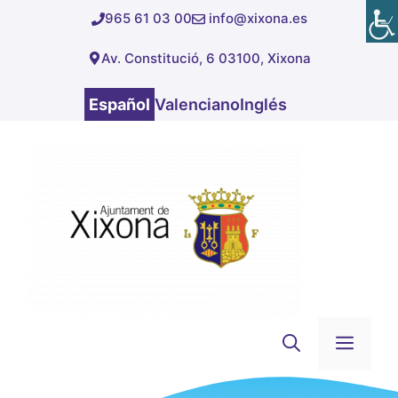
Saltar
965 61 03 00
info@xixona.es
al
Av. Constitució, 6 03100, Xixona
contenido
Español
Valenciano
Inglés
Men