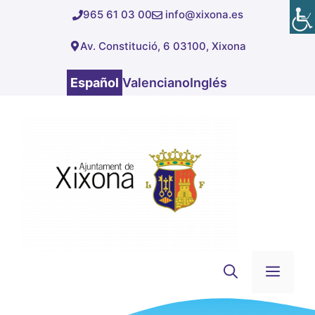
Saltar
965 61 03 00
info@xixona.es
al
Av. Constitució, 6 03100, Xixona
contenido
Español
Valenciano
Inglés
Men