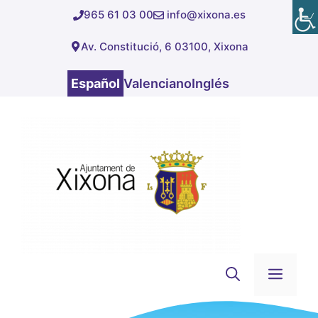
Saltar
965 61 03 00
info@xixona.es
al
Av. Constitució, 6 03100, Xixona
contenido
Español
Valenciano
Inglés
Men