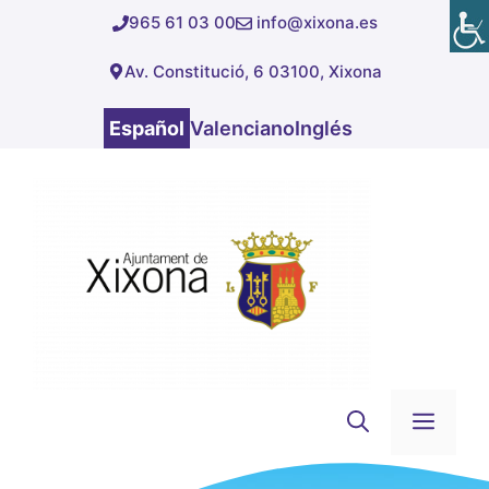
Saltar
965 61 03 00
info@xixona.es
al
Av. Constitució, 6 03100, Xixona
contenido
Español
Valenciano
Inglés
Men