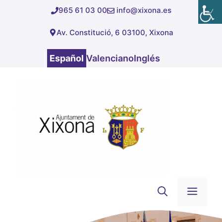
Saltar
965 61 03 00
info@xixona.es
al
Av. Constitució, 6 03100, Xixona
contenido
Español
Valenciano
Inglés
Men