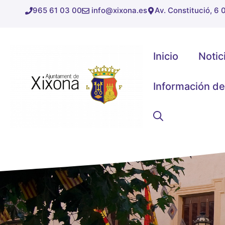
Saltar
965 61 03 00
info@xixona.es
Av. Constitució, 6
al
contenido
Inicio
Notic
Información de