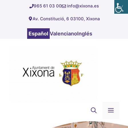
Saltar
965 61 03 00
info@xixona.es
al
Av. Constitució, 6 03100, Xixona
contenido
Español
Valenciano
Inglés
Men