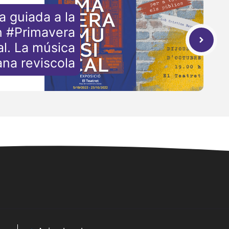
ta guiada a la
n #Primavera
l. La música
ana reviscola