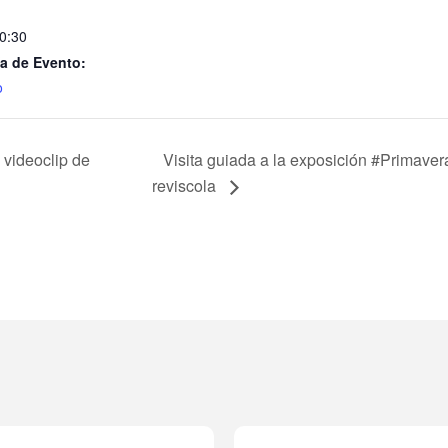
20:30
a de Evento:
o
 videoclip de
Visita guiada a la exposición #Primave
reviscola