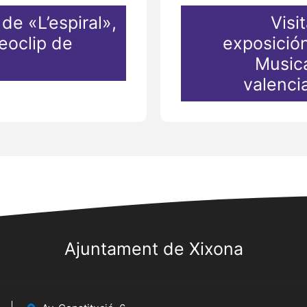
de «L’espiral»,
Visi
deoclip de
exposició
Musica
valenci
Ajuntament de Xixona