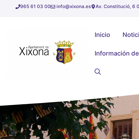
Saltar
965 61 03 00
info@xixona.es
Av. Constitució, 6
al
contenido
Inicio
Notic
Información de