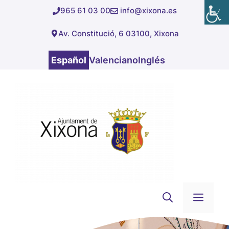
Saltar
965 61 03 00
info@xixona.es
al
Av. Constitució, 6 03100, Xixona
contenido
Español
Valenciano
Inglés
Men