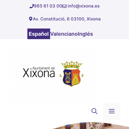
Saltar
965 61 03 00
info@xixona.es
al
Av. Constitució, 6 03100, Xixona
contenido
Español
Valenciano
Inglés
Men