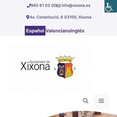
Saltar
965 61 03 00
info@xixona.es
al
Av. Constitució, 6 03100, Xixona
contenido
Español
Valenciano
Inglés
Men