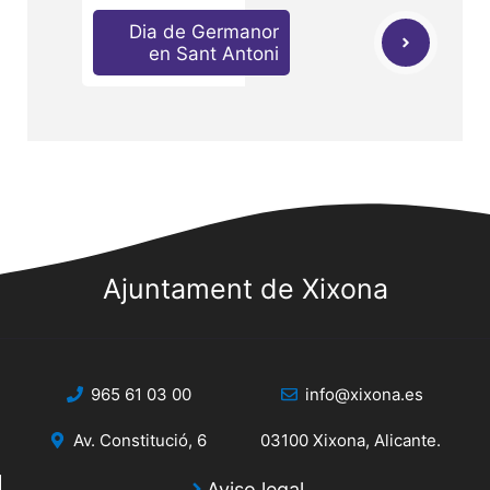
Dia de Germanor
en Sant Antoni
Ajuntament de Xixona
965 61 03 00
info@xixona.es
Av. Constitució, 6
03100 Xixona, Alicante.
Aviso legal