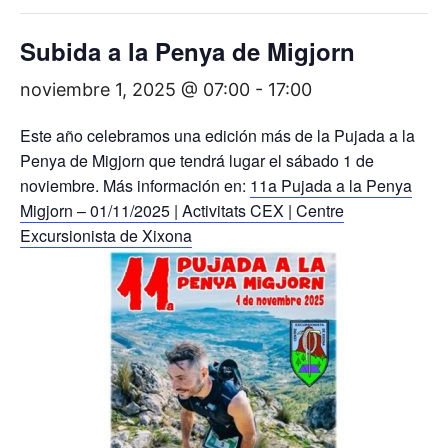
Subida a la Penya de Migjorn
noviembre 1, 2025 @ 07:00
-
17:00
Este año celebramos una edición más de la Pujada a la
Penya de Migjorn que tendrá lugar el sábado 1 de
noviembre. Más información en:
11a Pujada a la Penya
Migjorn – 01/11/2025 | Activitats CEX | Centre
Excursionista de Xixona