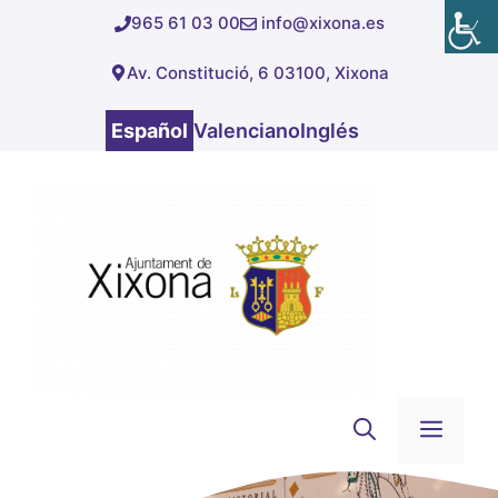
Saltar
965 61 03 00
info@xixona.es
al
Av. Constitució, 6 03100, Xixona
contenido
Español
Valenciano
Inglés
Men