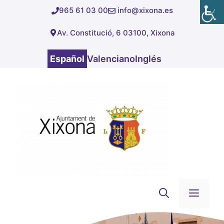
Saltar
965 61 03 00
info@xixona.es
al
Av. Constitució, 6 03100, Xixona
contenido
Español
Valenciano
Inglés
Men