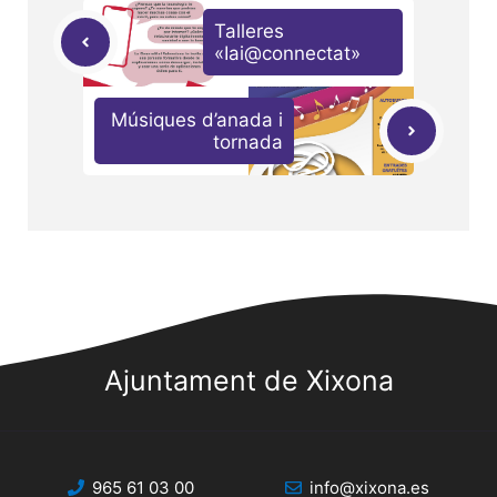
Talleres
«Iai@connectat»
Músiques d’anada i
tornada
Ajuntament de Xixona
965 61 03 00
info@xixona.es