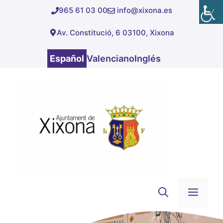
Saltar
965 61 03 00
info@xixona.es
al
Av. Constitució, 6 03100, Xixona
contenido
Español
Valenciano
Inglés
Men