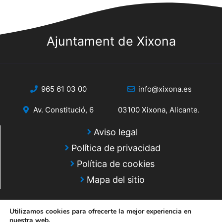
s
s
q
d
e
Ajuntament de Xixona
u
E
e
v
d
e
965 61 03 00
info@xixona.es
a
n
Av. Constitució, 6
03100 Xixona, Alicante.
y
t
o
v
Aviso legal
Política de privacidad
i
Política de cookies
s
Mapa del sitio
t
a
Utilizamos cookies para ofrecerte la mejor experiencia en
nuestra web.