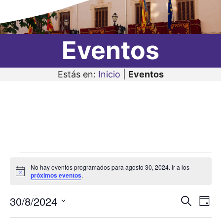
Eventos
Estás en:
Inicio
|
Eventos
Eventos
No hay eventos programados para agosto 30, 2024. Ir a los
en
A
próximos eventos
.
v
i
agosto
30/8/2024
N
N
s
B
D
o
30,
u
a
S
í
a
s