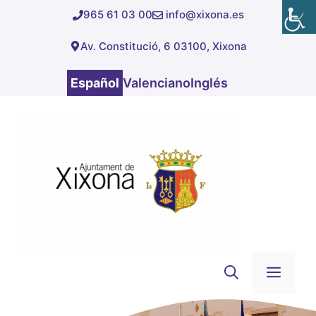
Saltar
965 61 03 00
info@xixona.es
al
Av. Constitució, 6 03100, Xixona
contenido
Español
Valenciano
Inglés
Men