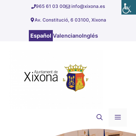
Saltar
965 61 03 00
info@xixona.es
al
Av. Constitució, 6 03100, Xixona
contenido
Español
Valenciano
Inglés
Men