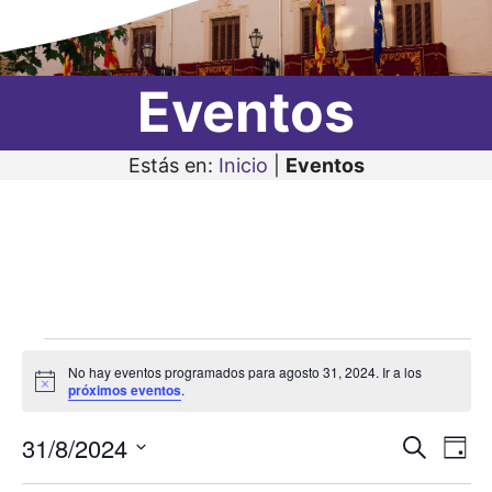
Eventos
Estás en:
Inicio
|
Eventos
Eventos
No hay eventos programados para agosto 31, 2024. Ir a los
en
A
próximos eventos
.
v
i
agosto
31/8/2024
N
N
s
B
D
o
31,
u
a
S
í
a
s