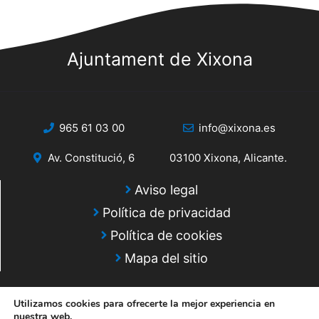
s
s
q
d
e
Ajuntament de Xixona
u
E
e
v
d
e
965 61 03 00
info@xixona.es
a
n
Av. Constitució, 6
03100 Xixona, Alicante.
y
t
o
v
Aviso legal
Política de privacidad
i
Política de cookies
s
Mapa del sitio
t
a
Utilizamos cookies para ofrecerte la mejor experiencia en
nuestra web.