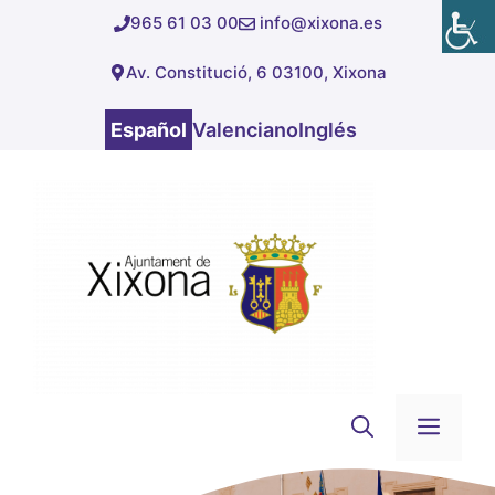
Saltar
965 61 03 00
info@xixona.es
al
Av. Constitució, 6 03100, Xixona
contenido
Español
Valenciano
Inglés
Men