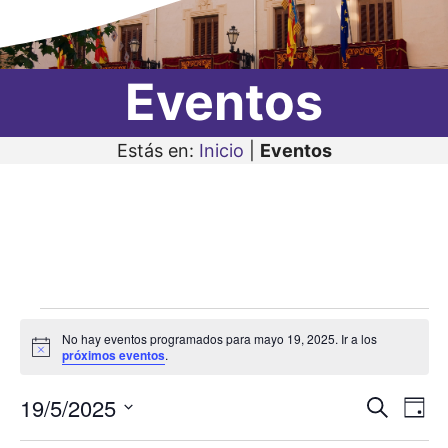
Eventos
Estás en:
Inicio
|
Eventos
Eventos
No hay eventos programados para mayo 19, 2025. Ir a los
en
A
próximos eventos
.
v
i
mayo
19/5/2025
N
N
s
B
D
o
19,
u
a
S
í
a
s