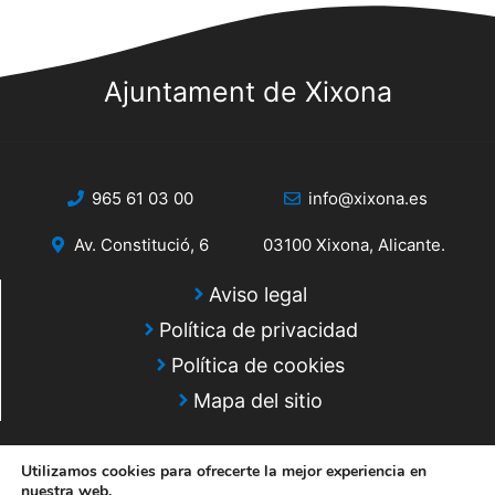
s
s
q
d
e
Ajuntament de Xixona
u
E
e
v
d
e
965 61 03 00
info@xixona.es
a
n
Av. Constitució, 6
03100 Xixona, Alicante.
y
t
o
v
Aviso legal
Política de privacidad
i
Política de cookies
s
Mapa del sitio
t
a
Utilizamos cookies para ofrecerte la mejor experiencia en
nuestra web.