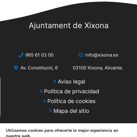
s
s
q
d
e
Ajuntament de Xixona
u
E
e
v
d
e
965 61 03 00
info@xixona.es
a
n
Av. Constitució, 6
03100 Xixona, Alicante.
y
t
o
v
Aviso legal
Política de privacidad
i
Política de cookies
s
Mapa del sitio
t
a
Utilizamos cookies para ofrecerte la mejor experiencia en
nuestra web.