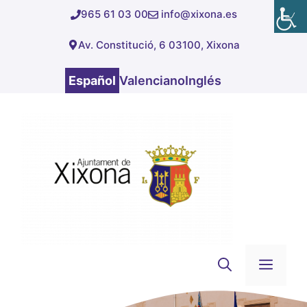
Saltar
965 61 03 00
info@xixona.es
al
Av. Constitució, 6 03100, Xixona
contenido
Español
Valenciano
Inglés
Men