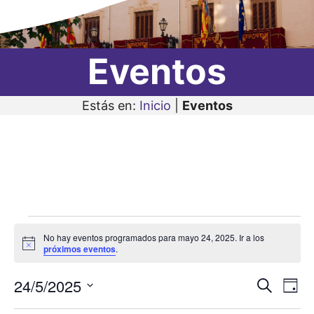
Eventos
Estás en:
Inicio
|
Eventos
Eventos
No hay eventos programados para mayo 24, 2025. Ir a los
en
A
próximos eventos
.
v
i
mayo
24/5/2025
N
N
s
B
D
o
24,
u
a
S
í
a
s