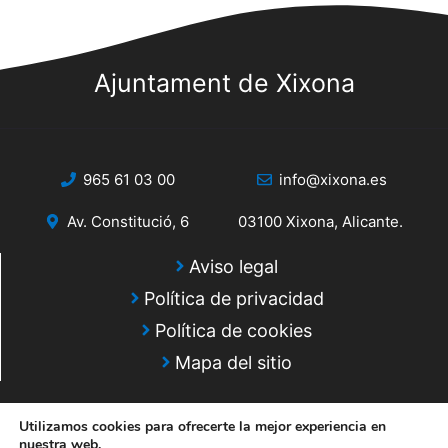
s
s
q
d
e
Ajuntament de Xixona
u
E
e
v
d
e
965 61 03 00
info@xixona.es
a
n
Av. Constitució, 6
03100 Xixona, Alicante.
y
t
o
v
Aviso legal
Política de privacidad
i
Política de cookies
s
Mapa del sitio
t
a
Utilizamos cookies para ofrecerte la mejor experiencia en
nuestra web.