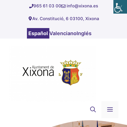
Saltar
965 61 03 00
info@xixona.es
al
Av. Constitució, 6 03100, Xixona
contenido
Español
Valenciano
Inglés
Men