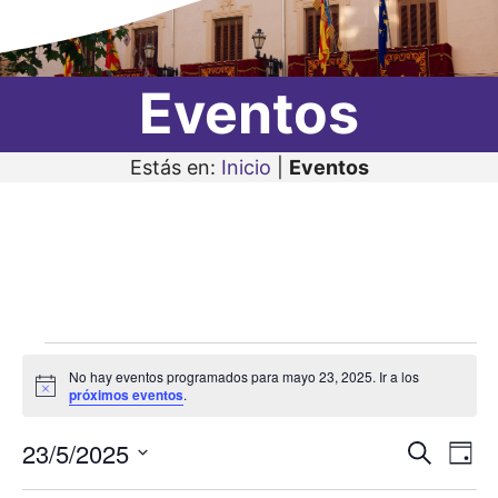
Eventos
Estás en:
Inicio
|
Eventos
Eventos
No hay eventos programados para mayo 23, 2025. Ir a los
en
A
próximos eventos
.
v
i
mayo
23/5/2025
N
N
s
B
D
o
23,
u
a
S
í
a
s