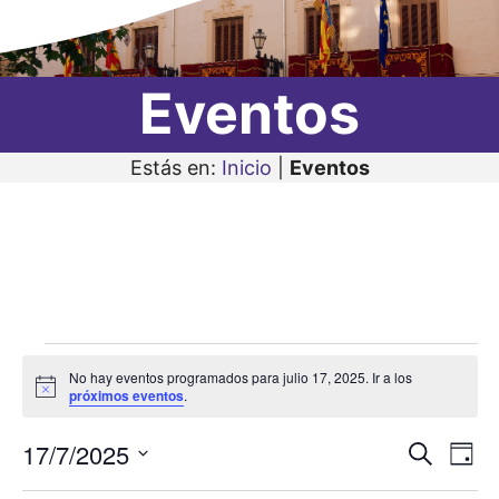
Eventos
Estás en:
Inicio
|
Eventos
Eventos
No hay eventos programados para julio 17, 2025. Ir a los
en
A
próximos eventos
.
v
i
julio
17/7/2025
N
N
s
B
D
o
17,
u
a
S
í
a
s