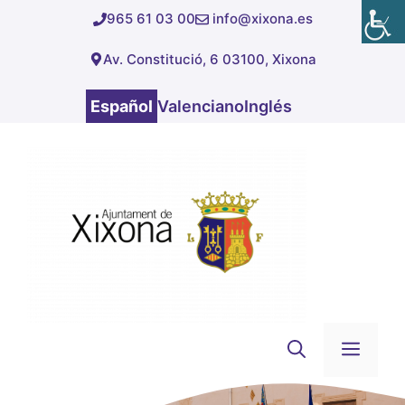
Saltar
965 61 03 00
info@xixona.es
al
Av. Constitució, 6 03100, Xixona
contenido
Español
Valenciano
Inglés
Men