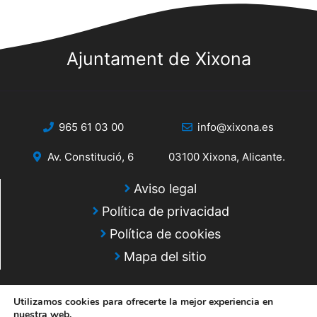
s
s
q
d
e
Ajuntament de Xixona
u
E
e
v
d
e
965 61 03 00
info@xixona.es
a
n
Av. Constitució, 6
03100 Xixona, Alicante.
y
t
o
v
Aviso legal
Política de privacidad
i
Política de cookies
s
Mapa del sitio
t
a
Utilizamos cookies para ofrecerte la mejor experiencia en
nuestra web.