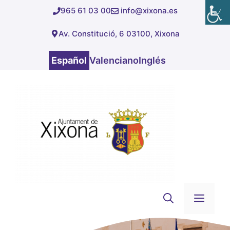
Saltar
965 61 03 00
info@xixona.es
al
Av. Constitució, 6 03100, Xixona
contenido
Español
Valenciano
Inglés
Men