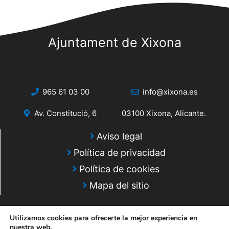
s
s
q
d
e
Ajuntament de Xixona
u
E
e
v
d
e
965 61 03 00
info@xixona.es
a
n
Av. Constitució, 6
03100 Xixona, Alicante.
y
t
o
v
Aviso legal
Política de privacidad
i
Política de cookies
s
Mapa del sitio
t
a
Utilizamos cookies para ofrecerte la mejor experiencia en
nuestra web.