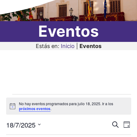
Eventos
Estás en:
Inicio
|
Eventos
Eventos
No hay eventos programados para julio 18, 2025. Ir a los
en
A
próximos eventos
.
v
i
julio
18/7/2025
N
N
s
B
D
o
18,
u
a
S
í
a
s