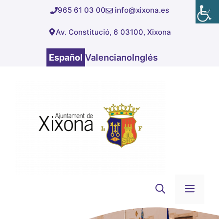
Saltar
965 61 03 00
info@xixona.es
al
Av. Constitució, 6 03100, Xixona
contenido
Español
Valenciano
Inglés
Men