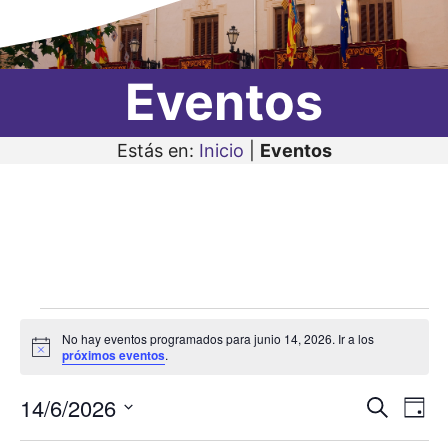
Eventos
Estás en:
Inicio
|
Eventos
Eventos
No hay eventos programados para junio 14, 2026. Ir a los
en
A
próximos eventos
.
v
i
junio
14/6/2026
N
N
s
B
D
o
14,
u
a
S
í
a
s