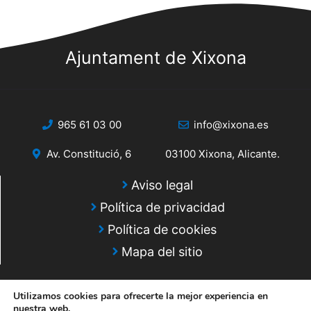
s
s
q
d
e
Ajuntament de Xixona
u
E
e
v
d
e
965 61 03 00
info@xixona.es
a
n
Av. Constitució, 6
03100 Xixona, Alicante.
y
t
o
v
Aviso legal
Política de privacidad
i
Política de cookies
s
Mapa del sitio
t
a
Utilizamos cookies para ofrecerte la mejor experiencia en
nuestra web.