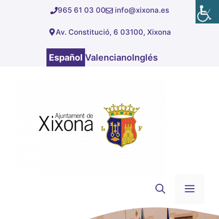
Saltar
965 61 03 00
info@xixona.es
al
Av. Constitució, 6 03100, Xixona
contenido
Español
Valenciano
Inglés
Men