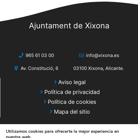
u
n
E
e
t
v
d
Ajuntament de Xixona
o
e
a
n
s
y
t
o
965 61 03 00
info@xixona.es
v
i
Av. Constitució, 6
03100 Xixona, Alicante.
s
Aviso legal
t
Política de privacidad
a
Política de cookies
s
Mapa del sitio
d
Utilizamos cookies para ofrecerte la mejor experiencia en
e
nuestra web.