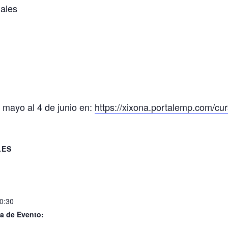
nales
 mayo al 4 de junio en:
https://xixona.portalemp.com/cu
LES
20:30
a de Evento: