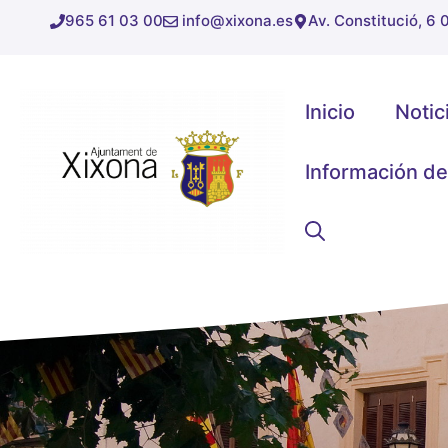
Saltar
965 61 03 00
info@xixona.es
Av. Constitució, 6
al
contenido
Inicio
Notic
Información de