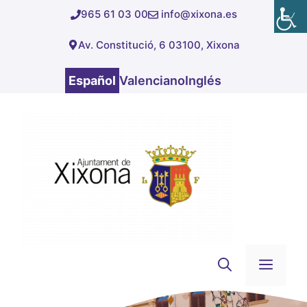
Saltar
965 61 03 00
info@xixona.es
al
Av. Constitució, 6 03100, Xixona
contenido
Español
Valenciano
Inglés
Men