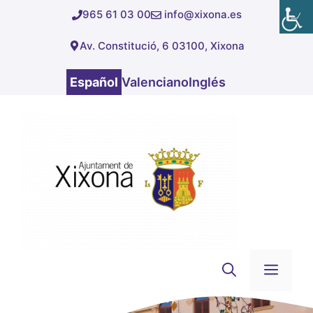
Saltar
965 61 03 00
info@xixona.es
al
Av. Constitució, 6 03100, Xixona
contenido
Español
Valenciano
Inglés
Men