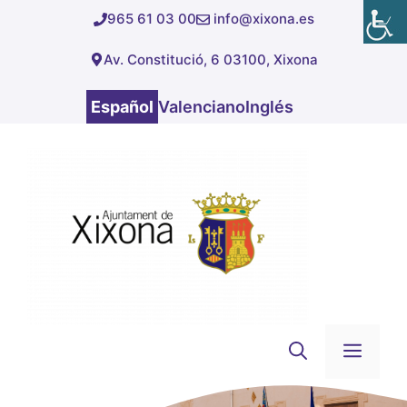
Saltar
965 61 03 00
info@xixona.es
al
Av. Constitució, 6 03100, Xixona
contenido
Español
Valenciano
Inglés
Men