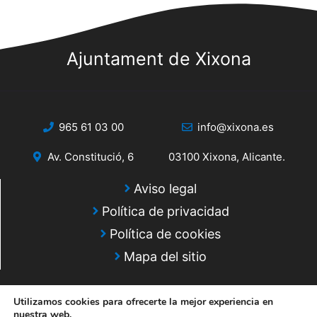
s
b
h
t
a
ú
a
.
Ajuntament de Xixona
s
s
q
d
e
u
965 61 03 00
info@xixona.es
E
e
v
Av. Constitució, 6
03100 Xixona, Alicante.
d
e
Aviso legal
a
n
Política de privacidad
y
t
Política de cookies
o
v
Mapa del sitio
i
s
Utilizamos cookies para ofrecerte la mejor experiencia en
nuestra web.