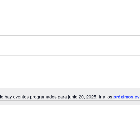
o hay eventos programados para junio 20, 2025. Ir a los
próximos ev
A
v
i
s
o