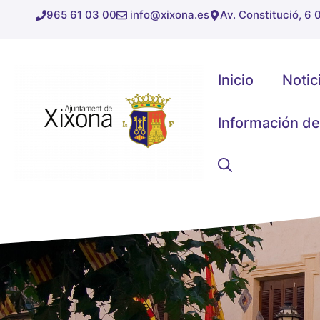
Saltar
965 61 03 00
info@xixona.es
Av. Constitució, 6
al
contenido
Inicio
Notic
Información de