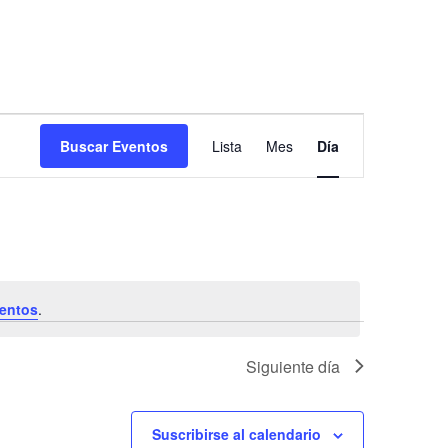
N
Buscar Eventos
Lista
Mes
Día
a
v
e
g
a
c
entos
.
i
ó
Siguiente día
n
d
Suscribirse al calendario