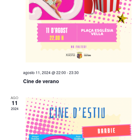
a
s
d
e
E
v
e
agosto 11, 2024 @ 22:00
-
23:30
n
Cine de verano
t
AGO
o
11
2024
s