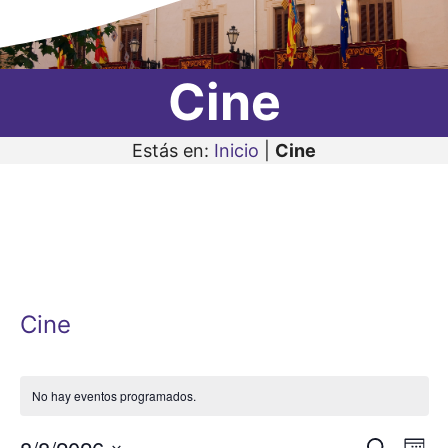
Cine
Estás en:
Inicio
|
Cine
Cine
No hay eventos programados.
N
B