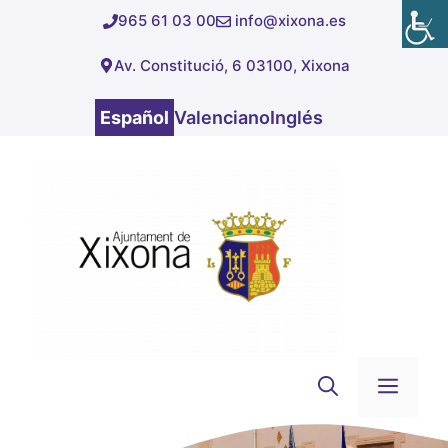
Saltar
965 61 03 00
info@xixona.es
al
Av. Constitució, 6 03100, Xixona
contenido
Español
Valenciano
Inglés
Men