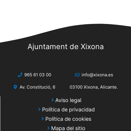
s
s
v
q
d
e
e
u
n
E
e
t
v
d
Ajuntament de Xixona
o
e
a
n
s
y
t
o
965 61 03 00
info@xixona.es
v
i
Av. Constitució, 6
03100 Xixona, Alicante.
s
Aviso legal
t
Política de privacidad
a
Política de cookies
Mapa del sitio
s