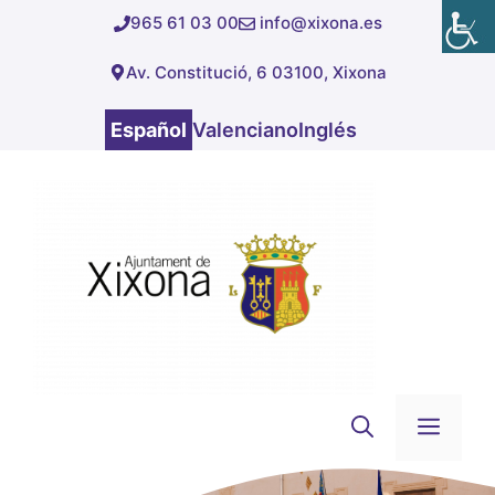
Saltar
965 61 03 00
info@xixona.es
al
Av. Constitució, 6 03100, Xixona
contenido
Español
Valenciano
Inglés
Men