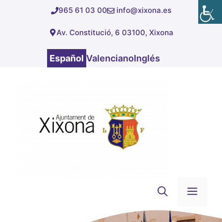
Saltar
965 61 03 00
info@xixona.es
al
Av. Constitució, 6 03100, Xixona
contenido
Español
Valenciano
Inglés
Men