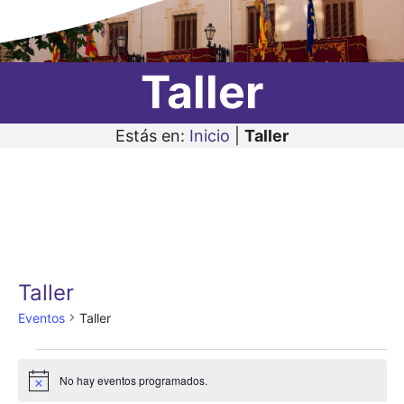
Taller
Estás en:
Inicio
|
Taller
Taller
Eventos
Taller
Eventos
No hay eventos programados.
A
en
v