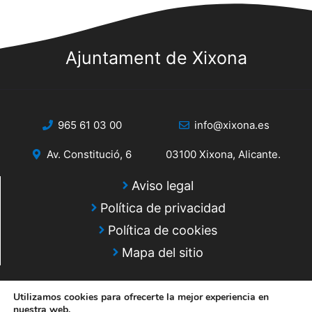
s
b
h
t
a
ú
a
.
Ajuntament de Xixona
s
s
q
d
e
u
E
965 61 03 00
info@xixona.es
e
v
Av. Constitució, 6
03100 Xixona, Alicante.
d
e
a
Aviso legal
n
y
t
Política de privacidad
o
Política de cookies
v
Mapa del sitio
i
s
Utilizamos cookies para ofrecerte la mejor experiencia en
nuestra web.