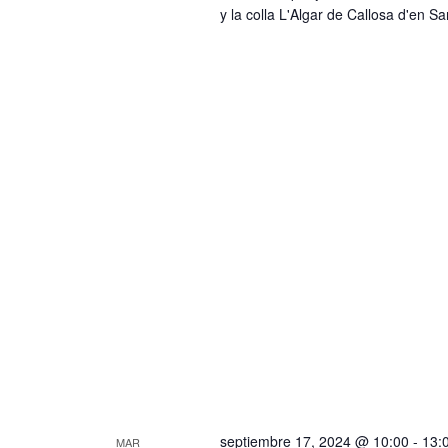
a
t
y la colla L'Algar de Callosa d'en Sar
o
s
s
d
p
e
a
r
E
a
v
l
e
a
p
n
a
t
l
o
a
b
s
r
a
c
septiembre 17, 2024 @ 10:00
-
13:
MAR