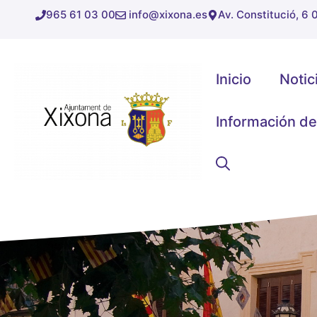
Saltar
965 61 03 00
info@xixona.es
Av. Constitució, 6
al
contenido
Inicio
Notic
Información de