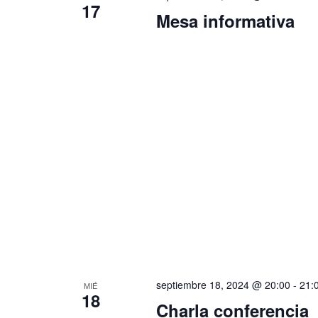
17
l
Mesa informativa
a
v
e
.
septiembre 18, 2024 @ 20:00
-
21:
MIÉ
18
Charla conferencia