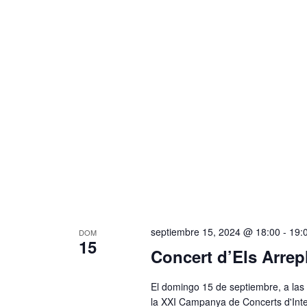
f
ú
a
e
c
s
c
l
q
h
a
a
u
v
.
e
e
.
d
B
a
u
s
y
c
v
a
septiembre 15, 2024 @ 18:00
-
19:
DOM
i
E
15
Concert d’Els Arrep
v
s
e
t
El domingo 15 de septiembre, a las 
n
la XXI Campanya de Concerts d'Inter