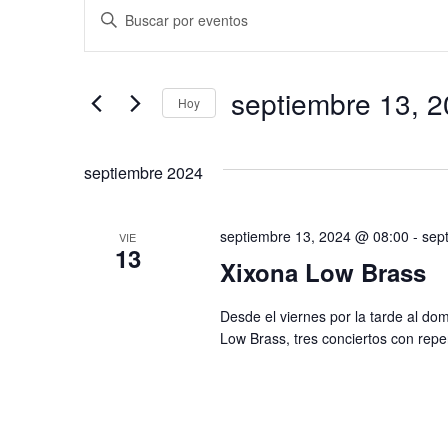
Eventos
N
I
a
n
t
v
septiembre 13, 
r
Hoy
e
o
S
g
d
e
septiembre 2024
u
a
l
c
c
e
e
septiembre 13, 2024 @ 08:00
-
sep
VIE
c
i
13
l
Xixona Low Brass
c
a
ó
i
p
Desde el viernes por la tarde al do
n
o
a
Low Brass, tres conciertos con repert
n
d
l
a
a
e
l
b
b
a
r