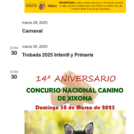
u
E
e
v
d
marzo 29, 2025
e
Carnaval
a
n
y
t
marzo 30, 2025
DOM
30
o
v
Trobada 2025 Infantil y Primaria
i
DOM
s
30
t
a
s
d
e