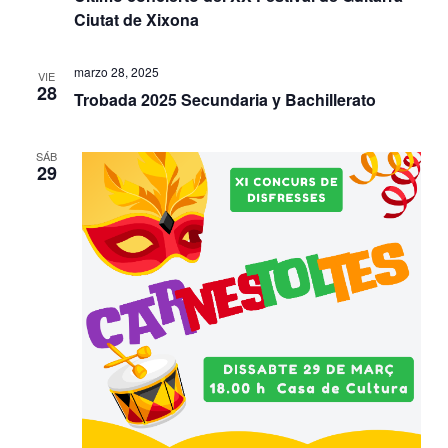
c
g
Ciutat de Xixona
a
c
a
c
i
marzo 28, 2025
VIE
i
c
28
o
Trobada 2025 Secundaria y Bachillerato
ó
n
i
n
a
SÁB
ó
29
d
l
n
e
a
f
d
v
e
i
e
c
s
b
h
t
a
ú
a
.
s
s
q
d
e