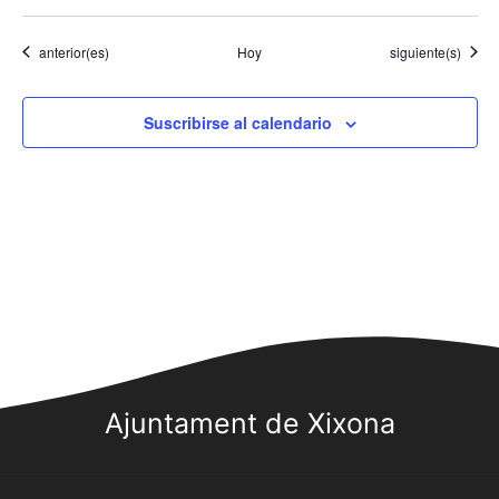
Eventos
Eventos
anterior(es)
Hoy
siguiente(s)
Suscribirse al calendario
Ajuntament de Xixona