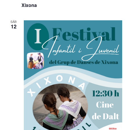
Xixona
SÁB
12