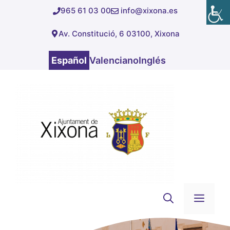
Saltar
965 61 03 00
info@xixona.es
al
Av. Constitució, 6 03100, Xixona
contenido
Español
Valenciano
Inglés
Men