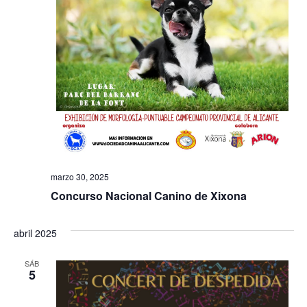
E
v
e
n
t
o
s
marzo 30, 2025
Concurso Nacional Canino de Xixona
abril 2025
SÁB
5