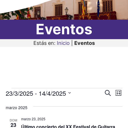
Eventos
Estás en:
Inicio
|
Eventos
Eventos
23/3/2025
 - 
14/4/2025
N
N
B
L
u
a
S
i
a
s
s
marzo 2025
v
e
c
v
t
a
l
e
a
marzo 23, 2025
DOM
r
e
23
e
g
Último concierto del XX Festival de Guitarra