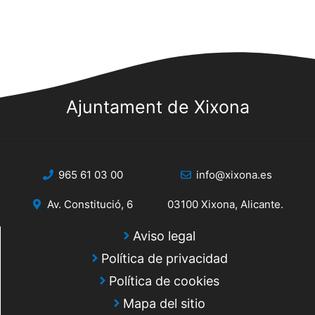
u
n
E
e
t
v
d
o
e
a
n
s
y
t
Ajuntament de Xixona
o
v
i
965 61 03 00
info@xixona.es
s
t
Av. Constitució, 6
03100 Xixona, Alicante.
a
Aviso legal
s
Política de privacidad
d
Política de cookies
Mapa del sitio
e