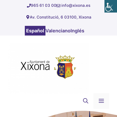
Saltar
965 61 03 00
info@xixona.es
al
Av. Constitució, 6 03100, Xixona
contenido
Español
Valenciano
Inglés
Men