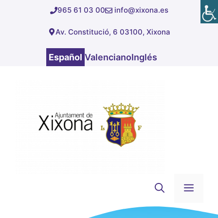
Saltar
965 61 03 00
info@xixona.es
al
Av. Constitució, 6 03100, Xixona
contenido
Español
Valenciano
Inglés
Men