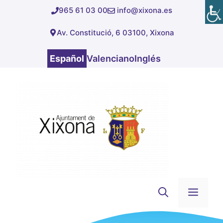
Saltar
965 61 03 00
info@xixona.es
al
Av. Constitució, 6 03100, Xixona
contenido
Español
Valenciano
Inglés
Men