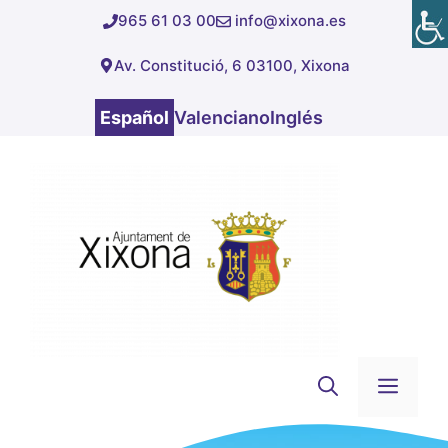
Saltar
965 61 03 00
info@xixona.es
al
Av. Constitució, 6 03100, Xixona
contenido
Español
Valenciano
Inglés
Men